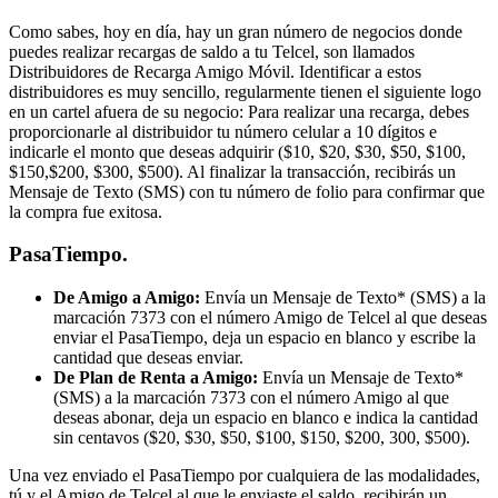
Como sabes, hoy en día, hay un gran número de negocios donde
puedes realizar recargas de saldo a tu Telcel, son llamados
Distribuidores de Recarga Amigo Móvil. Identificar a estos
distribuidores es muy sencillo, regularmente tienen el siguiente logo
en un cartel afuera de su negocio: Para realizar una recarga, debes
proporcionarle al distribuidor tu número celular a 10 dígitos e
indicarle el monto que deseas adquirir ($10, $20, $30, $50, $100,
$150,$200, $300, $500). Al finalizar la transacción, recibirás un
Mensaje de Texto (SMS) con tu número de folio para confirmar que
la compra fue exitosa.
PasaTiempo.
De Amigo a Amigo:
Envía un Mensaje de Texto* (SMS) a la
marcación 7373 con el número Amigo de Telcel al que deseas
enviar el PasaTiempo, deja un espacio en blanco y escribe la
cantidad que deseas enviar.
De Plan de Renta a Amigo:
Envía un Mensaje de Texto*
(SMS) a la marcación 7373 con el número Amigo al que
deseas abonar, deja un espacio en blanco e indica la cantidad
sin centavos ($20, $30, $50, $100, $150, $200, 300, $500).
Una vez enviado el PasaTiempo por cualquiera de las modalidades,
tú y el Amigo de Telcel al que le enviaste el saldo, recibirán un