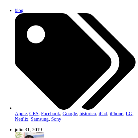
blog
Apple
,
CES
,
Facebook
,
Google
,
historico
,
iPad
,
iPhone
,
LG
,
Netflix
,
Samsung
,
Sony
julio 31, 2019