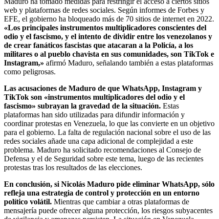
Maduro ha tomado medidas para restringir el acceso a ciertos sitios
web y plataformas de redes sociales. Según informes de Forbes y
EFE, el gobierno ha bloqueado más de 70 sitios de internet en 2022.
«Los principales instrumentos multiplicadores conscientes del
odio y el fascismo, y el intento de dividir entre los venezolanos y
de crear fanáticos fascistas que atacaran a la Policía, a los
militares o al pueblo chavista en sus comunidades, son TikTok e
Instagram,»
afirmó Maduro, señalando también a estas plataformas
como peligrosas.
Las acusaciones de Maduro de que WhatsApp, Instagram y
TikTok son «instrumentos multiplicadores del odio y el
fascismo» subrayan la gravedad de la situación.
Estas
plataformas han sido utilizadas para difundir información y
coordinar protestas en Venezuela, lo que las convierte en un objetivo
para el gobierno. La falta de regulación nacional sobre el uso de las
redes sociales añade una capa adicional de complejidad a este
problema. Maduro ha solicitado recomendaciones al Consejo de
Defensa y el de Seguridad sobre este tema, luego de las recientes
protestas tras los resultados de las elecciones.
En conclusión, si Nicolás Maduro pide eliminar WhatsApp, sólo
refleja una estrategia de control y protección en un entorno
político volátil.
Mientras que cambiar a otras plataformas de
mensajería puede ofrecer alguna protección, los riesgos subyacentes