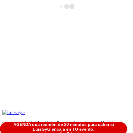
Conferencista de IA y Consultor para Tomadores de Decisiones
AGENDA una reunión de 20 minutos para saber si
LuisGyG encaja en TU evento.
LuisGyG® Todos Los Derechos Reservados.