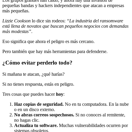
Los grupos grandes han caído, y ahora hay una invasión de
pequeñas bandas y hackers independientes que atacan a empresas
más pequeñas.
Lizzie Cookson
lo dice sin rodeos:
“La industria del ransomware
está llena de novatos que buscan pequeños negocios con demandas
más modestas”
.
Eso significa que ahora el peligro es más cercano.
Pero también que hay más herramientas para defenderse.
¿Cómo evitar perderlo todo?
Si mañana te atacan, ¿qué harías?
Si no tienes respuesta, estás en peligro.
Tres cosas que puedes hacer
hoy
:
Haz copias de seguridad.
No en tu computadora. En la nube
o en un disco externo.
No abras correos sospechosos.
Si no conoces al remitente,
no hagas clic.
Actualiza tu software.
Muchas vulnerabilidades ocurren por
sistemas obsoletos.