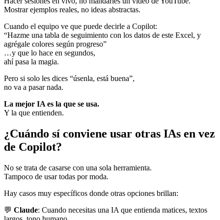
Hacer sesiones en vivo, no mandarles un video de YouTube.
Mostrar ejemplos reales, no ideas abstractas.
Cuando el equipo ve que puede decirle a Copilot:
“Hazme una tabla de seguimiento con los datos de este Excel, y
agrégale colores según progreso”
…y que lo hace en segundos,
ahí pasa la magia.
Pero si solo les dices “úsenla, está buena”,
no va a pasar nada.
La mejor IA es la que se usa.
Y la que entienden.
¿Cuándo sí conviene usar otras IAs en vez
de Copilot?
No se trata de casarse con una sola herramienta.
Tampoco de usar todas por moda.
Hay casos muy específicos donde otras opciones brillan:
💬
Claude
: Cuando necesitas una IA que entienda matices, textos
largos, tono humano.