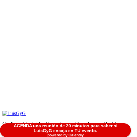
Conferencista de IA y Consultor para Tomadores de Decisiones
AGENDA una reunión de 20 minutos para saber si
LuisGyG encaja en TU evento.
LuisGyG® Todos Los Derechos Reservados.
powered by Calendly