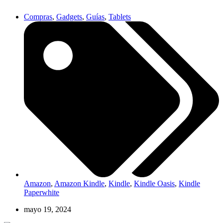
Compras
,
Gadgets
,
Guías
,
Tablets
Amazon
,
Amazon Kindle
,
Kindle
,
Kindle Oasis
,
Kindle
Paperwhite
mayo 19, 2024