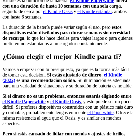
Kindle es la duración de la batería.
El Kindle Paperwhite
lidera
con una duración de hasta 10 semanas con una sola carga
,
seguido de cerca por
el Kindle Oasis
y
el Kindle estándar
, ambos
con hasta 6 semanas.
La duración de la batería puede variar según el uso, pero
estos
dispositivos están diseñados para durar semanas sin necesidad
de recarga
, lo que los hace ideales para viajes largos o para quienes
prefieren no estar atados a un cargador constantemente.
¿Cómo elegir el mejor Kindle para ti?
Vamos a empezar con tu presupuesto, ya que es la forma más fácil
de tomar esta decisión.
Si estás ajustado de dinero,
el Kindle
(2022)
es una recomendación sólida
. Su iluminación es adecuada
para una variedad de situaciones y su duración de batería es notable.
Si el dinero no es un problema, entonces estarás eligiendo entre
el Kindle Paperwhite
y
el Kindle Oasis
, y esto puede ser un poco
difícil. Si prefieres dispositivos construidos con un plástico más duro
y confiable, probablemente tengas en mente
el Paperwhite
. Ofrece la
misma resistencia al agua que el Oasis, y es similar en muchos
aspectos.
Pero si estás cansado de lidiar con menús y ajustes de brillo,