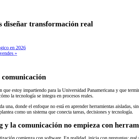
 diseñar transformación real
lógico en 2026
o vendes
»
 y comunicación
ión que estoy impartiendo para la Universidad Panamericana y que term
ómo la tecnología se integra en procesos reales.
da una, donde el enfoque no está en aprender herramientas aisladas, si
plantea como un sistema que conecta tareas, decisiones y tecnología.
ng y la comunicación no empieza con herram
atización comienza con software. En realidad, inicia con preguntas: qué