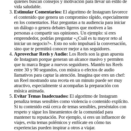
quienes buscan consejos y motivación para llevar un estilo de
vida saludable.
Estimular Comentarios:
El algoritmo de Instagram favorece
el contenido que genera un compromiso rápido, especialmente
en los comentarios. Haz preguntas a tu audiencia para iniciar
un diálogo o genera debates ligeros que motiven a las
personas a compartir sus opiniones. Un ejemplo: si eres
emprendedor, podrías preguntar «¿Cuál es tu mayor reto al
iniciar un negocio?». Esto no solo impulsará la conversación,
sino que te permitirá conocer mejor a tus seguidores.
Aprovechar Reels y Audio:
Los Reels son la gran apuesta
de Instagram porque generan un alcance masivo y permiten
que tu marca llegue a nuevos seguidores. Mantén tus Reels
entre 30 y 90 segundos, con música o efectos de audio
llamativos para captar la atención. Imagina que eres un chef:
un Reel mostrando una receta en un minuto puede ser muy
atractivo, especialmente si acompañas la preparación con
música animada.
Evitar Temas Inadecuados:
El algoritmo de Instagram
penaliza temas sensibles como violencia o contenido explícito.
Si tu contenido está cerca de temas sensibles, preséntalos con
respeto y sigue los lineamientos de la comunidad para
mantener tu reputación. Por ejemplo, si eres un influencer de
viajes, evita temas polémicos y enfócate en cómo tus
experiencias pueden inspirar a otros a viajar.